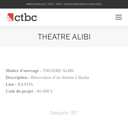
Maître d'oeuvre / OPC / SPS / Economiste de la construction
THEATRE ALIBI
Maître d’ouvrage :
THEATRE ALIBI
Description :
Rénovation d’un théatre à Bastia
Lieu :
BASTIA
Coût du projet :
80 000 €
Catégorie
DET