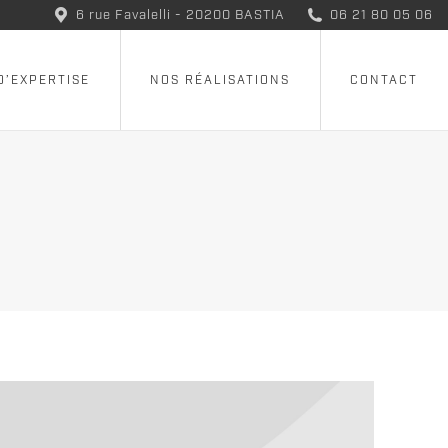
6 rue Favalelli - 20200 BASTIA
06 21 80 05 06
D’EXPERTISE
NOS RÉALISATIONS
CONTACT
D’EXPERTISE
NOS RÉALISATIONS
CONTACT