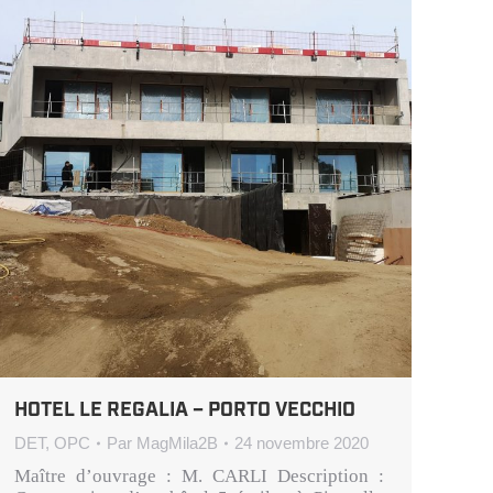
HOTEL LE REGALIA – PORTO VECCHIO
DET
,
OPC
Par
MagMila2B
24 novembre 2020
Maître d’ouvrage : M. CARLI Description :