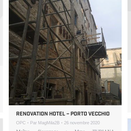
RENOVATION HOTEL – PORTO VECCHIO
OPC
Par
MagMila2B
26 novembre 2020